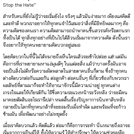
Stop the Hate”
สำหรับคนที่ยังไม่รู้ว่าจะเริ่มยังไง จริงๆ แล้วมันง่ายมาก เพียงแค่คิดดี
และทำดี พวกเราอยากให้ทุกคนจำไว้เสมอว่าสิ่งที่มีอิทธิพลมากๆ คือ
ความคิดของคนเรา ความคิดสามารถนำพาคนขึ้นสวรรค์หรือตกนรก
ทั้งเป็นได้ ทุกสิ่งทุกอย่างที่เป็นไปได้ล้วนเริ่มมาจากความคิด ดังนั้นเรา
จึงอยากให้ทุกคนพยายามคิดบวกอยู่เสมอ
โดยคิดบวกในที่นี้ไม่ได้หมายถึงเห็นใครเเล้วจะเข้าไปต่อย แฮ่! เเต่มัน
คือการที่เราพยายามหาแง่มุมดีๆ ในแต่ละสิ่ง แม้ว่าบางครั้งมันอาจ
จะเป็นสิ่งไม่ดีหรือความผิดพลาดในสายตาคนอื่นก็ตาม ซึ่งถ้าทุกคน
ต่างคิดบวกต่อกันและกัน ต่อลูกค้า ต่อคนอื่นๆ ที่เกี่ยวข้องกับพวกเรา
ผลลัพธ์ที่ตามมาก็จะทำให้อาณาจักรนี้มีความน่าอยู่ ทุกคนต่าง
เกรงใจและให้เกียรติกัน ไร้ซึ่งความระแวงหน้าระวังหลัง ว่าจะมีคน
มาคอยตัดสินอะไรเรารึเปล่า หมดสิ้นเรื่องปัญหาการนินทาลับหลัง
กลายเป็นโลกที่ทุกคนกล้าที่จะยอมรับเมื่อทำผิด และพร้อมที่จะก้าว
ข้ามมัน เพื่อพัฒนาอย่างไม่หยุดยั้ง
เมื่อเราคิดบวกแล้ว คิดดีแล้ว ต่อมาก็คือการกระทำ นั่นหมายถึงเราจะ
เริ่มจากการเป็นผู้ให้ ทั้งให้ความรู้ ให้คำปรึกษา ให้ความช่วยเหลือ