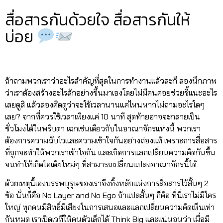
สื่อสารกันด้วยใจ สื่อสารกันให้
บ่อย
ถ้าถามพวกเราว่าอะไรสำคัญที่สุดในการทำงานเเล้วละก็ ลองนึกภาพ
ว่าเราต้องสร้างอะไรสักอย่างขึ้นมาเองโดยไม่มีคนคอยช่วยชี้แนะอะไร
เลยดูสิ แล้วลองคิดดูว่าจะใช้เวลานานแค่ไหนหากไม่ถามอะไรใดๆ
เลย? จากที่ควรใช้เวลาเพียงแค่ 10 นาที สุดท้ายอาจจะกลายเป็น
ชั่วโมงได้ในพริบตา เฉกเช่นเดียวกับในอาณาจักรแห่งนี้ พวกเรา
ต้องการความฉับไวและความเข้าใจกันอย่างถ่องแท้ เพราะการสื่อสาร
ที่ถูกจะทำให้พวกเราเข้าใจกัน และเกิดการแลกเปลี่ยนความคิดกันขึ้น
จนทำให้เกิดไอเดียใหม่ๆ ที่สามารถเปลี่ยนแปลงอาณาจักรนี้ได้
ด้วยเหตุนี้เองบรรพบุรุษของเราจึงทิ้งหลักแห่งการสื่อสารไว้สั้นๆ 2
ข้อ นั่นก็คือ No Layer and No Ego ถ้าแปลสั้นๆ ก็คือ ที่นี่เราไม่มีใคร
ใหญ่ ทุกคนมีสิทธิ์มีเสียงในการเสนอเเละแลกเปลี่ยนความคิดเห็นเท่า
กันหมด เราเปิดเวทีให้คนตัวเล็กได้ Think Big และเเน่นอนว่า เมื่อมี