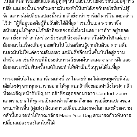
ในโลกที่มีการเปลี่ยนแปลงอยู่ทุกๆ วัน และนับวันยิ่งเร็วขึ้นเรื่อยๆ การ
เปลี่ยนแปลงนั้นน่ากลัวเพราะมันจะทำให้เราได้เจอกับอะไรที่เราไม่รู้
จัก แต่การไม่เปลี่ยนแปลงนั้นน่ากลัวยิ่งกว่า ชาร์ลส์ ดาร์วิน เคยกล่าว
ไว้ว่า “ผู้ที่อยู่รอดคือผู้ที่ปรับตัวได้ดีที่สุด” เช่นนั้นเอง พวกเราจึง
สนับสนุนให้ทุกคนได้กล้าที่จะลองอะไรใหม่ และ “หาทำ” อยู่ตลอด
เวลา ยิ่งหาทำเท่าไหร่ เรายิ่งชอบ!! ถึงจะล้มเหลวก็ไม่เป็นไร!! แต่อย่า
ล้มเหลวในเรื่องเดิมๆ บ่อยเกินไป โปรดเรียนรู้จากมันด้วย ความล้ม
เหลวมันไม่ใช่แค่ความล้มเหลว แต่มันคืออีกหนึ่งขั้นบันไดสู่ความ
สำเร็จ เฉกเช่นนักรบที่มีประสบการณ์ย่อมมีบาดแผลจากการฝึกและ
ล้มเหลวมานับพันครั้ง แต่มันจะทำให้เค้าเป็นวีรบุรุษได้ในที่สุด
การจะเติบโตในอาณาจักรแห่งนี้ เราไม่เคยห้าม ไม่เคยหยุดรับฟังไอ
เดียใหม่ๆ จากทุกคน เราอยากให้ทุกคนกล้าที่จะลองทำสิ่งใหม่ๆ กล้า
ที่จะเผชิญหน้ากับปัญหา กล้าที่จะลุกออกมาจาก Comfort Z
one
และเราอยากให้ทุกคนเป็นคนช่างสังเกต สังเกตการเปลี่ยนแปลงของ
อาณาจักรอื่น (คู่แข่ง) สังเกตการเปลี่ยนแปลงของโลก และด้วยความ
กล้านี้เอง จะทำให้อาณาจักร Made Your Day สามารถก้าวทันการ
เปลี่ยนแปลงของโลกใบนี้ได้